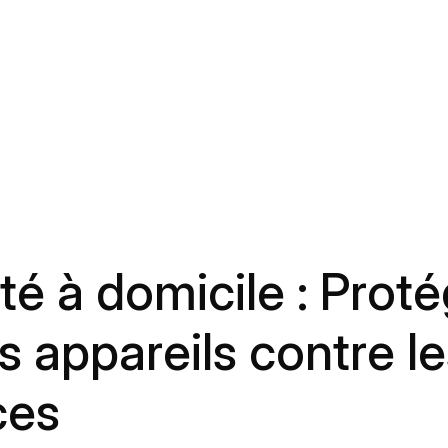
é à domicile : Proté
os appareils contre l
ces