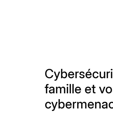
Cybersécurit
famille et v
cybermena